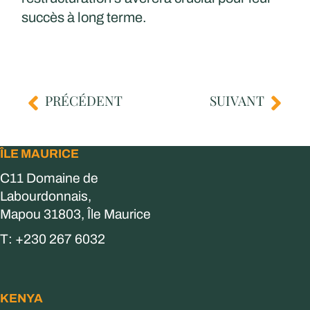
succès à long terme.
PRÉCÉDENT
SUIVANT
ÎLE MAURICE
C11 Domaine de
Labourdonnais,
Mapou 31803, Île Maurice
T: +230 267 6032
KENYA