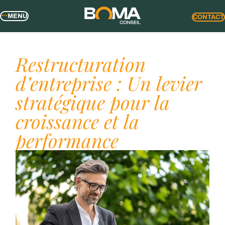
MENU
CONTACT
Restructuration
d’entreprise : Un levier
stratégique pour la
croissance et la
performance