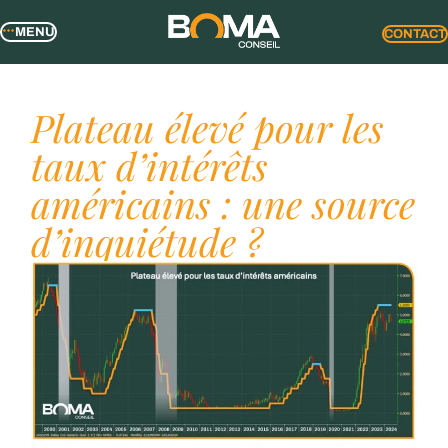
MENU
CONTACT
Plateau élevé pour les
taux d’intérêts
américains : une source
d’inquiétude ?